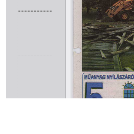
Rólunk
Kapcsolat
Felhasználási feltételek
Köszönetnyilvánítá