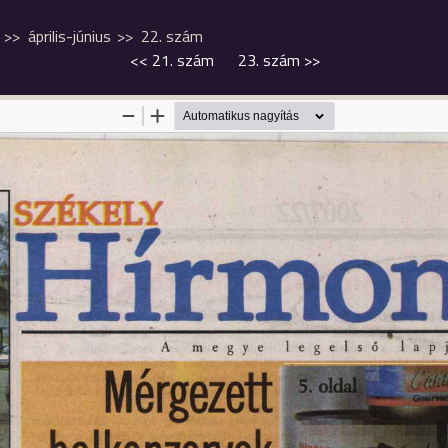
április-június
22. szám
<<
21. szám
23. szám
>>