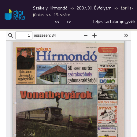
Székely Hírmondó
2007, XII. Évfolyam
április-
június
19. szám
<<
>>
Teljes tartalomjegyzék