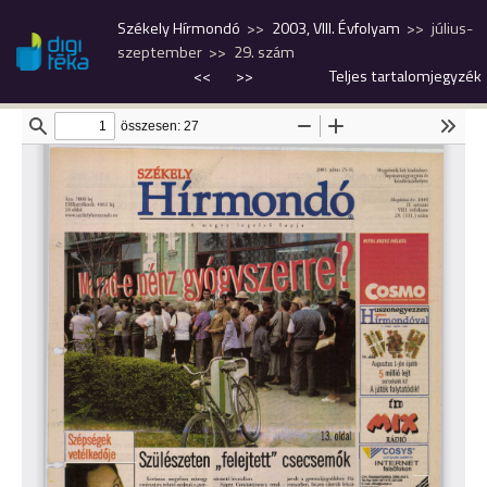
Székely Hírmondó
2003, VIII. Évfolyam
július-
szeptember
29. szám
<<
>>
Teljes tartalomjegyzék