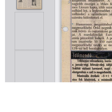
Rólunk
Kapcsolat
Felhasználási feltételek
Köszönetnyilvánítá