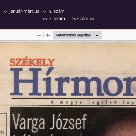
m
január-március
4. szám
<<
3. szám
5. szám
>>