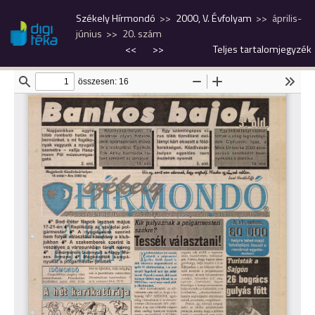
Székely Hírmondó
2000, V. Évfolyam
április-
június
20. szám
<<
>>
Teljes tartalomjegyzék