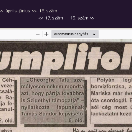
április-június
18. szám
<<
17. szám
19. szám
>>