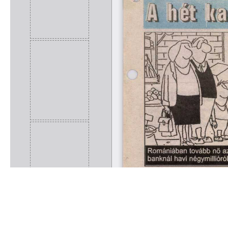
Rólunk
Kapcsolat
Felhasználási feltételek
Köszönetnyilvánítá