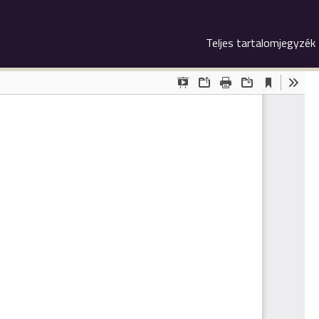
Teljes tartalomjegyzék