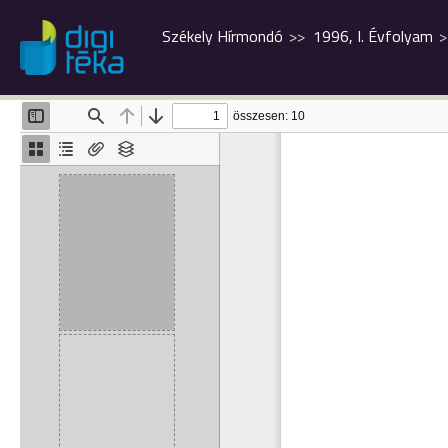
Székely Hírmondó
1996, I. Évfolyam