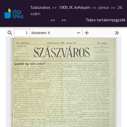
Szászváros
1905, IX. évfolyam
június
26.
szám
<<
>>
Teljes tartalomjegyzék