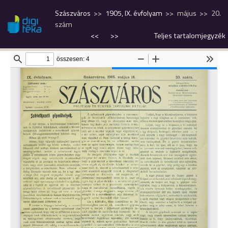
Szászváros
1905, IX. évfolyam
május
20.
szám
<<
>>
Teljes tartalomjegyzék