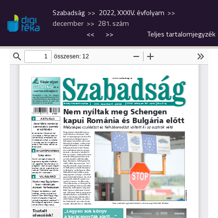
Szabadság
2022, XXXIV. évfolyam
december
281. szám
<<
>>
Teljes tartalomjegyzék