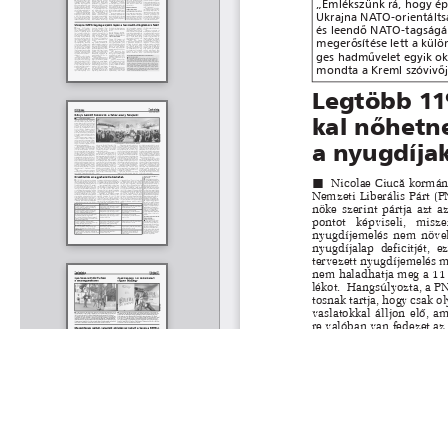
Rólunk
Kapcsolat
Felhasználási feltételek
Köszönetnyilvánítá