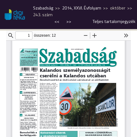
Szabadság
2014, XXVI. Évfolyam
október
243. szám
<<
>>
Teljes tartalomjegyzék