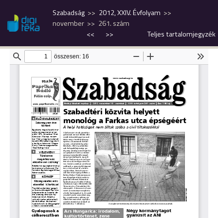
Szabadság
2012, XXIV. Évfolyam
november
261. szám
<<
>>
Teljes tartalomjegyzék