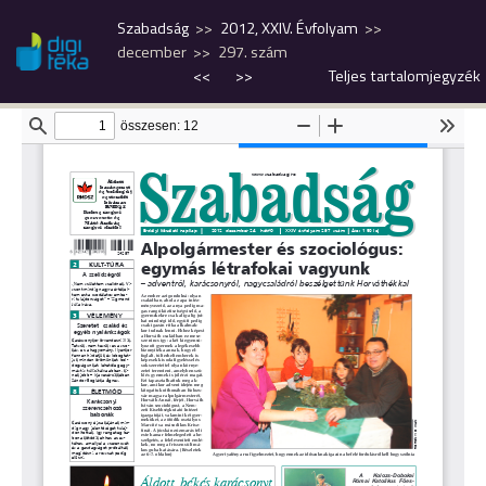
Szabadság
2012, XXIV. Évfolyam
december
297. szám
<<
>>
Teljes tartalomjegyzék