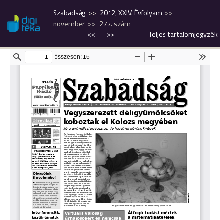
Szabadság
2012, XXIV. Évfolyam
november
277. szám
<<
>>
Teljes tartalomjegyzék