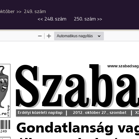
október
249. szám
<<
248. szám
250. szám
>>