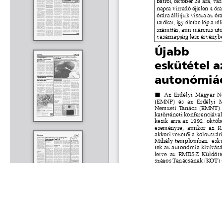
Rólunk
Kapcsolat
Felhasználási feltételek
Köszönetnyilvánítá