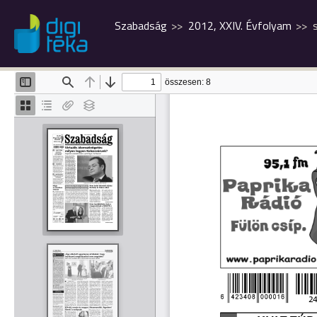
Szabadság
2012, XXIV. Évfolyam