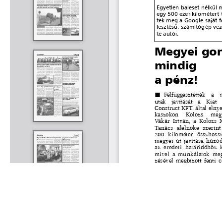
Rólunk
Kapcsolat
Felhasználási feltételek
Köszönetnyilvánítá