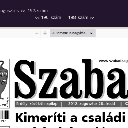
augusztus
197. szám
<<
196. szám
198. szám
>>