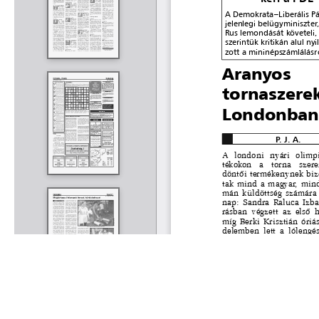
Rólunk
Kapcsolat
Felhasználási feltételek
Köszönetnyilvánítá