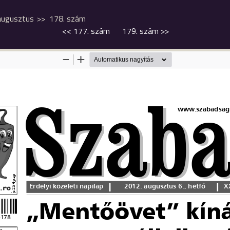
augusztus
178. szám
<<
177. szám
179. szám
>>