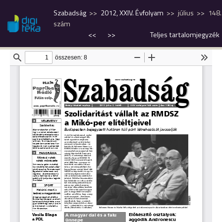
Szabadság
2012, XXIV. Évfolyam
július
148.
szám
<<
>>
Teljes tartalomjegyzék