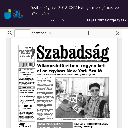
Szabadság
2012, XXIV. Évfolyam
június
135. szám
<<
>>
Teljes tartalomjegyzék