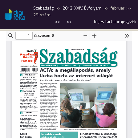
Szabadság
2012, XXIV. Évfolyam
február
29. szám
<<
>>
Teljes tartalomjegyzék