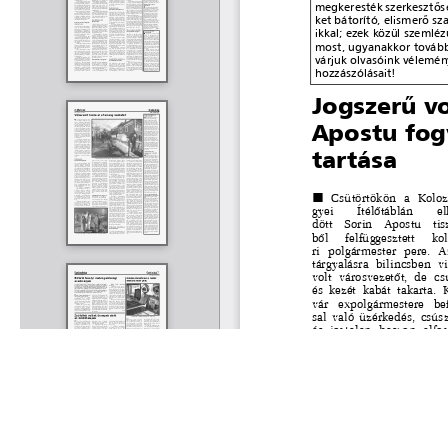
Rólunk
Kapcsolat
Felhasználási feltételek
Köszönetnyilvánítá