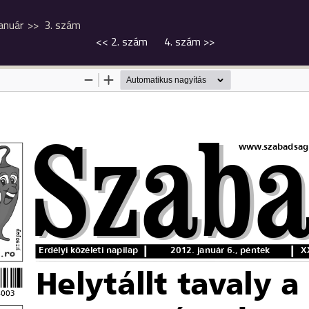
január
3. szám
<<
2. szám
4. szám
>>