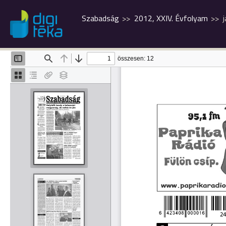
Szabadság
2012, XXIV. Évfolyam