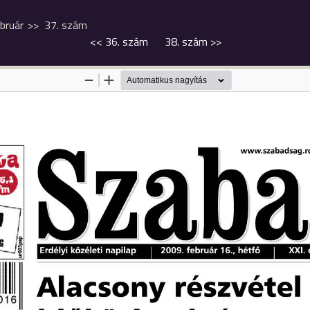
bruár
37. szám
<<
36. szám
38. szám
>>