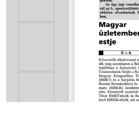
Rólunk
Kapcsolat
Felhasználási feltételek
Köszönetnyilvánítá