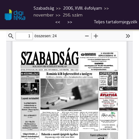
Szabadság
2006, XVIII. évfolyam
november
256. szám
<<
>>
Teljes tartalomjegyzék