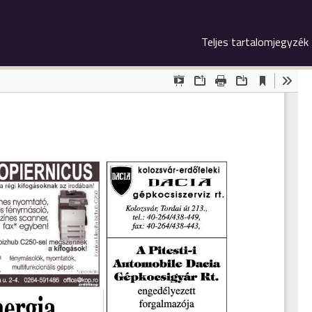
Teljes tartalomjegyzék