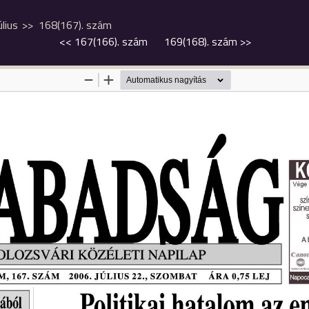
úlius
168(167). szám
<<
167(166). szám
169(168). szám
>>