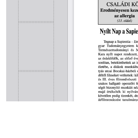
Rólunk
Kapcsolat
Felhasználási feltételek
Köszönetnyilvánítá