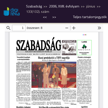
Szabadság
2006, XVIII. évfolyam
június
133(132). szám
<<
>>
Teljes tartalomjegyzék