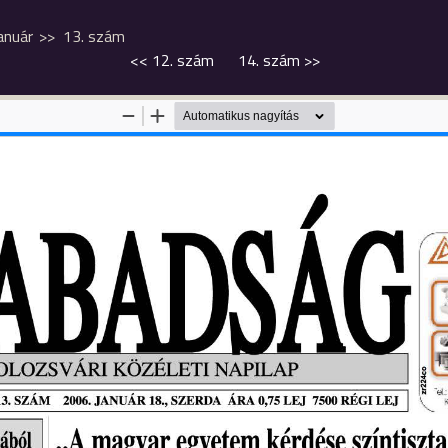
anuár
13. szám
<<
12. szám
14. szám
>>