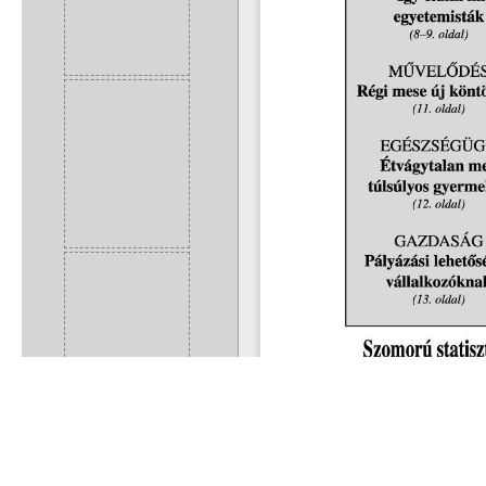
Rólunk
Kapcsolat
Felhasználási feltételek
Köszönetnyilvánítá