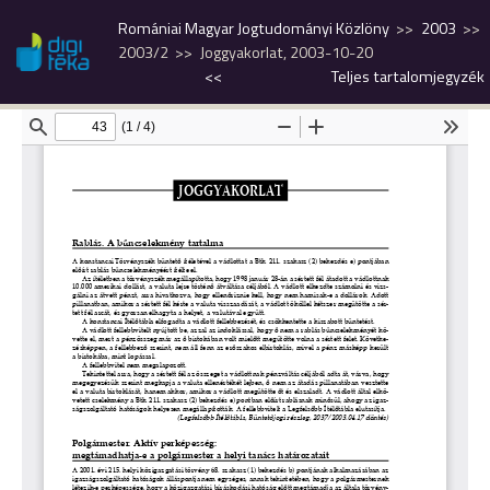
Romániai Magyar Jogtudományi Közlöny
2003
2003/2
Joggyakorlat, 2003-10-20
<<
Teljes tartalomjegyzék