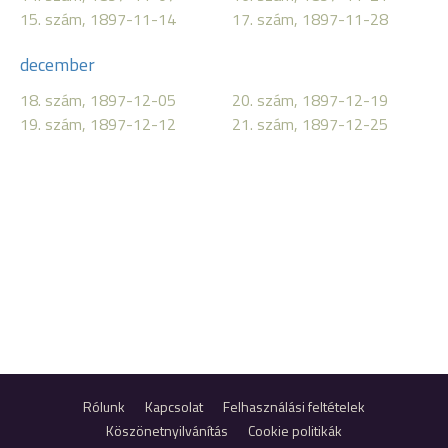
15. szám, 1897-11-14
17. szám, 1897-11-28
december
18. szám, 1897-12-05
20. szám, 1897-12-19
19. szám, 1897-12-12
21. szám, 1897-12-25
Rólunk
Kapcsolat
Felhasználási feltételek
Köszönetnyilvánítás
Cookie politikák