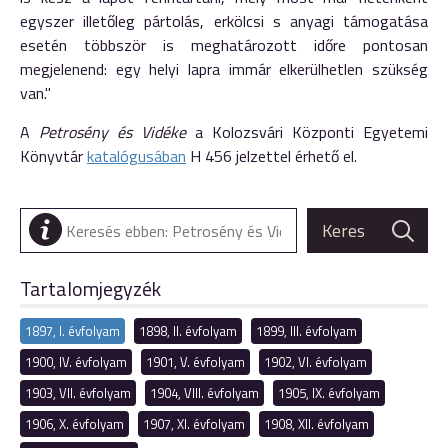
egyszer illetőleg pártolás, erkölcsi s anyagi támogatása
esetén többször is meghatározott időre pontosan
megjelenend: egy helyi lapra immár elkerülhetlen szükség
van."
A
Petrosény és Vidéke
a Kolozsvári Központi Egyetemi
Könyvtár
katalógusában
H 456 jelzettel érhető el.
Tartalomjegyzék
1897, I. évfolyam
1898, II. évfolyam
1899, III. évfolyam
1900, IV. évfolyam
1901, V. évfolyam
1902, VI. évfolyam
1903, VII. évfolyam
1904, VIII. évfolyam
1905, IX. évfolyam
1906, X. évfolyam
1907, XI. évfolyam
1908, XII. évfolyam