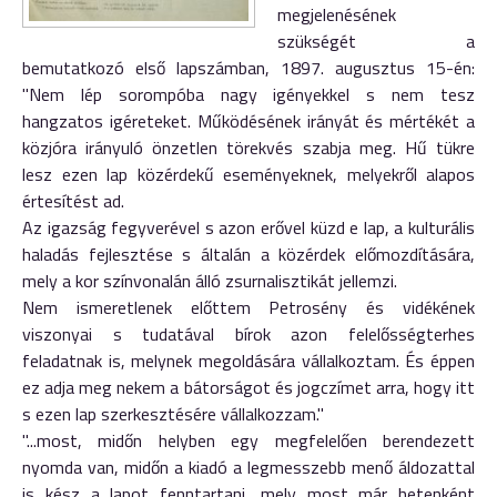
megjelenésének
szükségét a
bemutatkozó első lapszámban, 1897. augusztus 15-én:
"Nem lép sorompóba nagy igényekkel s nem tesz
hangzatos igéreteket. Működésének irányát és mértékét a
közjóra irányuló önzetlen törekvés szabja meg. Hű tükre
lesz ezen lap közérdekű eseményeknek, melyekről alapos
értesítést ad.
Az igazság fegyverével s azon erővel küzd e lap, a kulturális
haladás fejlesztése s általán a közérdek előmozdítására,
mely a kor színvonalán álló zsurnalisztikát jellemzi.
Nem ismeretlenek előttem Petrosény és vidékének
viszonyai s tudatával bírok azon felelősségterhes
feladatnak is, melynek megoldására vállalkoztam. És éppen
ez adja meg nekem a bátorságot és jogczímet arra, hogy itt
s ezen lap szerkesztésére vállalkozzam."
"...most, midőn helyben egy megfelelően berendezett
nyomda van, midőn a kiadó a legmesszebb menő áldozattal
is kész a lapot fenntartani, mely most már hetenként