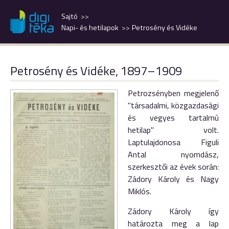
Sajtó
Napi- és hetilapok
Petrosény és Vidéke
Petrosény és Vidéke, 1897–1909
Petrozsényben megjelenő
"társadalmi, közgazdasági
és vegyes tartalmú
hetilap" volt.
Laptulajdonosa Figuli
Antal nyomdász,
szerkesztői az évek során:
Zádory Károly és Nagy
Miklós.
Zádory Károly így
határozta meg a lap