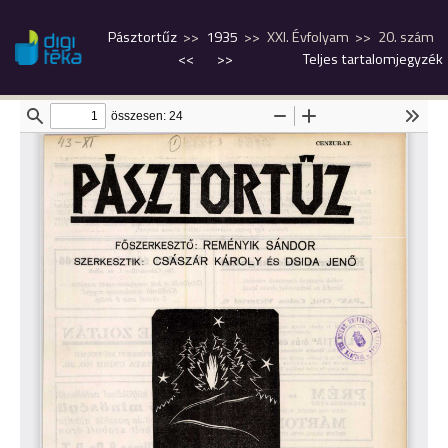
Pásztortűz
1935
XXI. Évfolyam
20. szám
<<
>>
Teljes tartalomjegyzék