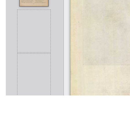
Rólunk
Kapcsolat
Felhasználási feltételek
Köszönetnyilvánítá