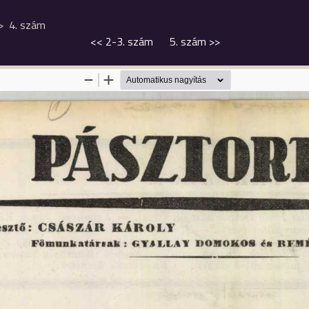
4. szám
<<
2-3. szám
5. szám
>>