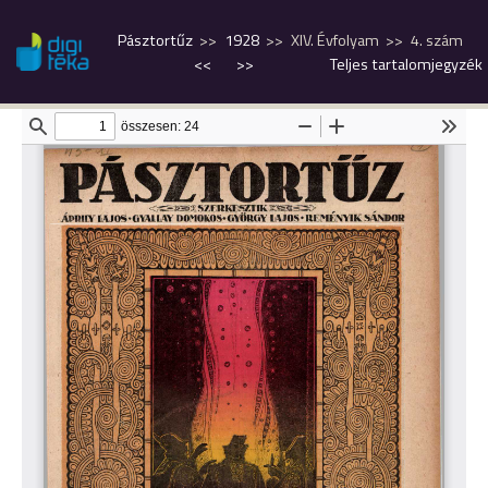
Pásztortűz
1928
XIV. Évfolyam
4. szám
<<
>>
Teljes tartalomjegyzék