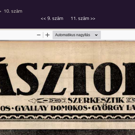
10. szám
<<
9. szám
11. szám
>>