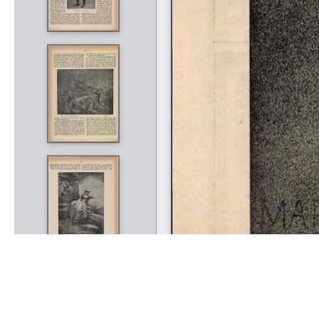
Rólunk
Kapcsolat
Felhasználási feltételek
Köszönetnyilvánítá