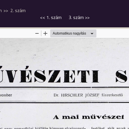
m
2. szám
<<
1. szám
3. szám
>>