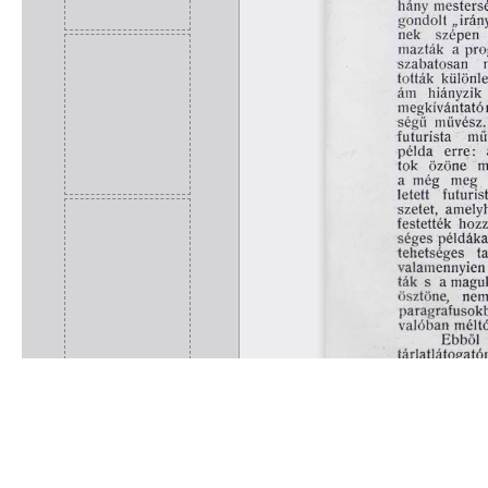
Rólunk
Kapcsolat
Felhasználási feltételek
Köszönetnyilvánítá