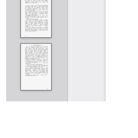
Rólunk
Kapcsolat
Felhasználási feltételek
Köszönetnyilvánítá