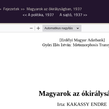
Fejezetek
Magyarok az ókirályságban, 1937
<<
A politika, 1937
A sajtó, 1937
>>