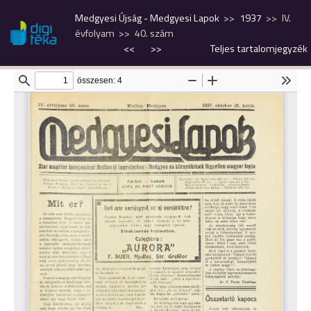
Medgyesi Újság - Medgyesi Lapok
1937
IV.
évfolyam
40. szám
<<
>>
Teljes tartalomjegyzék