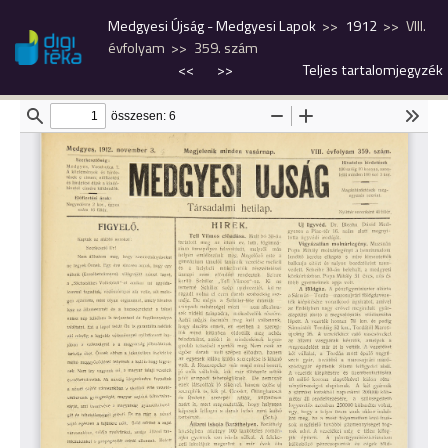
Medgyesi Újság - Medgyesi Lapok
1912
VIII.
évfolyam
359. szám
<<
>>
Teljes tartalomjegyzék