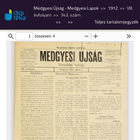
Medgyesi Újság - Medgyesi Lapok
1912
VIII.
évfolyam
343. szám
<<
>>
Teljes tartalomjegyzék