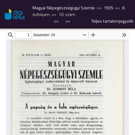
Magyar Népegészségügyi Szemle
1935
III.
évfolyam
10. szám
<<
>>
Teljes tartalomjegyzék