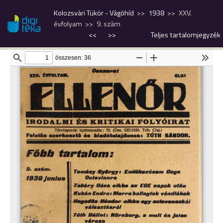
Kolozsvári Tükör - Vágóhíd
1938
XXV.
évfolyam
9. szám
<<
>>
Teljes tartalomjegyzék