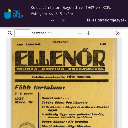
Kolozsvári Tükör - Vágóhíd
1937
XXIV.
évfolyam
5-6. szám
<<
>>
Teljes tartalomjegyzék