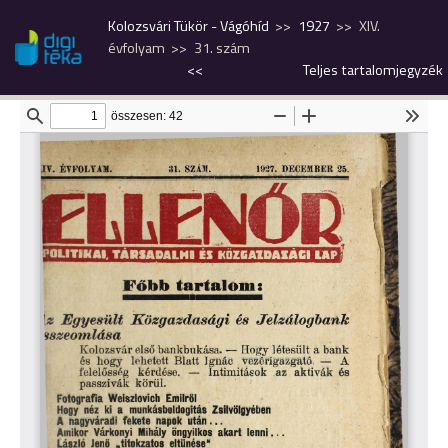
Kolozsvári Tükör - Vágóhíd
1927
XIV.
évfolyam
31. szám
<<
Teljes tartalomjegyzék