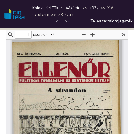
Kolozsvári Tükör - Vágóhíd
1927
XIV.
évfolyam
23. szám
<<
>>
Teljes tartalomjegyzék