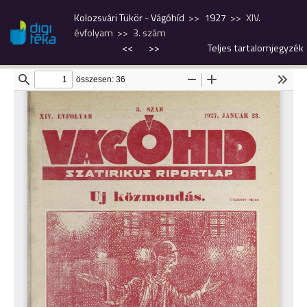
Kolozsvári Tükör - Vágóhíd
1927
XIV.
évfolyam
3. szám
<<
>>
Teljes tartalomjegyzék