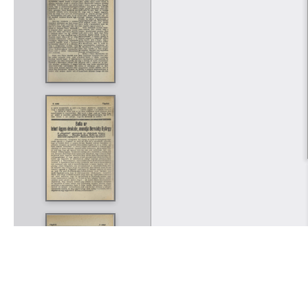
Rólunk
Kapcsolat
Felhasználási feltételek
Köszönetnyilvánítá