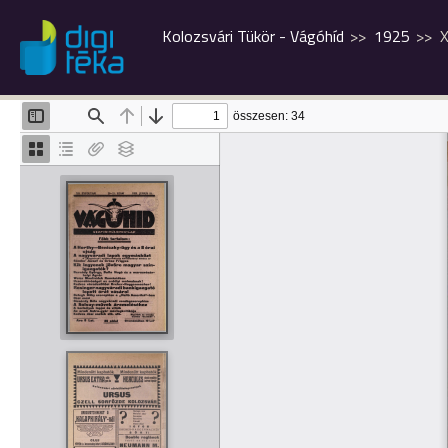
Kolozsvári Tükör - Vágóhíd
1925
X