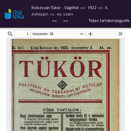
Kolozsvári Tükör - Vágóhíd
1922
X.
évfolyam
44. szám
<<
>>
Teljes tartalomjegyzék