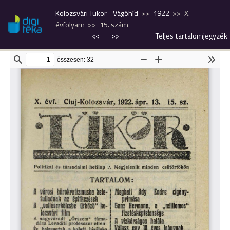
Kolozsvári Tükör - Vágóhíd
1922
X.
évfolyam
15. szám
<<
>>
Teljes tartalomjegyzék