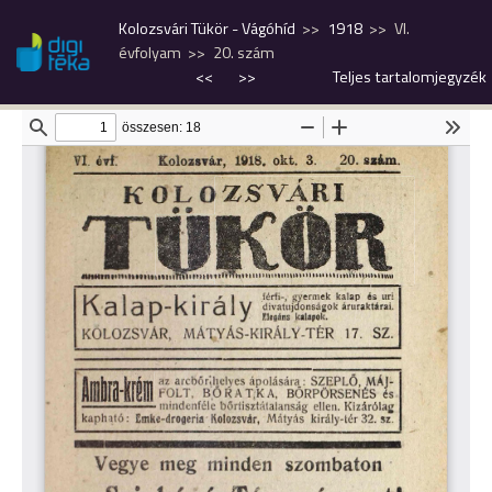
Kolozsvári Tükör - Vágóhíd
1918
VI.
évfolyam
20. szám
<<
>>
Teljes tartalomjegyzék