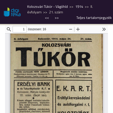
Kolozsvári Tükör - Vágóhíd
1914
II.
évfolyam
21. szám
<<
>>
Teljes tartalomjegyzék